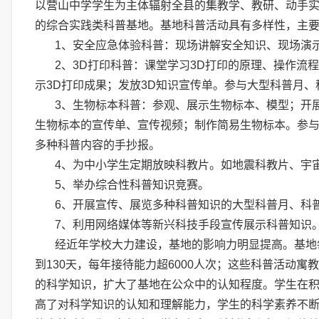
以
营山中学
学生为主体
辐射全县
的集教学、教研、动手
的综合实践
类
科普基地。基地科普活动
具有多样性，主
1、
安全应急体验科普：现场讲解安全知识、现场演
2
、
3D
打印科普：课堂学习
3D
打印的原理、操作流程
示
3D
打印成果；发放
3D
知识宣传单。参与大型科普月、
3
、
生物标本科普：参观、展示生物标本、模型；开
生物标本的宣传单、宣传视频；制作简易生物标本。参
多种科普内容的手抄报。
4
、为中小学生定期放映科教片。如地震科教片、宇
5
、举办综合性科普知识竞赛。
6
、开展宣传、展览多种科普知识的大型科普月、科
7
、利用网络媒体等新兴科技手段宣传展示科普知识
经近年
学校
大力建设，基地的影响力
明显
提高。基地
到
1
30
天，每年接待能力超
6
000
人次；这些
科普活动寓教
的科学知识，扩大了基地在公众中的认知程度。学生在
高了对科学知识的认知和理解能力，学生的科学素养不