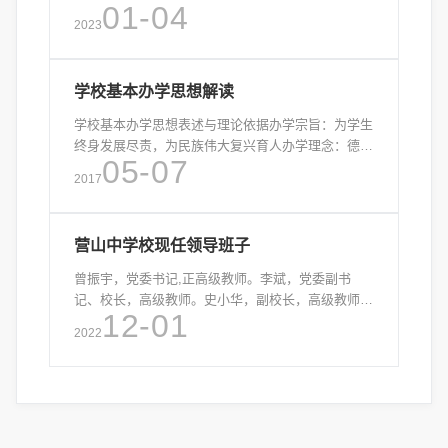
01-04
席邓锡侯捐资开办的私立晋德中学。1950年，在营
2023
山县委、县政府主导下，营山县初级中学、营山女子
学校、私
学校基本办学思想解读
学校基本办学思想表述与理论依据办学宗旨：为学生
终身发展尽责，为民族伟大复兴育人办学理念：德教
05-07
为先，识传为本，绿色发展，全面育人学校精神：追
2017
求卓越校训：晋德博识校风：求真尚美，崇德扬善教
风：敬业爱生，学
营山中学校现任领导班子
曾振宇，党委书记,正高级教师。李斌，党委副书
记、校长，高级教师。史小华，副校长，高级教师。
12-01
郭剑，副校长，高级教师。李从清，副校长，高级教
2022
师。何玲莉，副校长，高级教师。刘崇禹，党委委
员，高级教师。邓春天