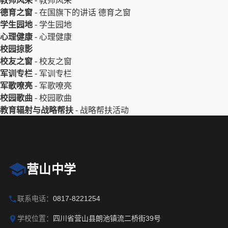
教师风采
-
教师风采
德育之窗
-
在国旗下的讲话
德育之窗
学生园地
-
学生园地
心理健康
-
心理健康
校园掠影
校友之窗
-
校友之窗
军训专栏
-
军训专栏
军歌嘹亮
-
军歌嘹亮
校园歌曲
-
校园歌曲
教育辐射与战略帮扶
-
战略帮扶活动
营山中学
联系电话：
0817-8221254
学校位置：
四川省营山县朗池镇流二桥街39号