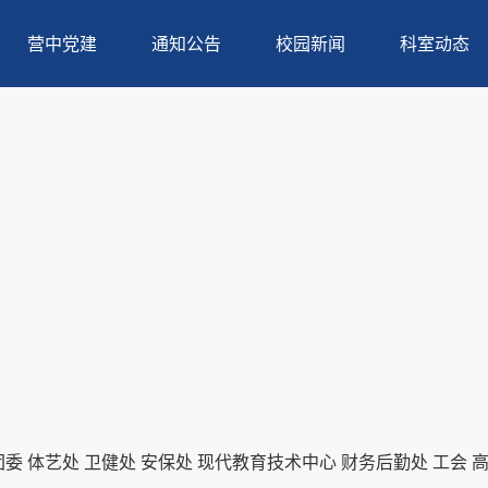
营中党建
通知公告
校园新闻
科室动态
团委
体艺处
卫健处
安保处
现代教育技术中心
财务后勤处
工会
高