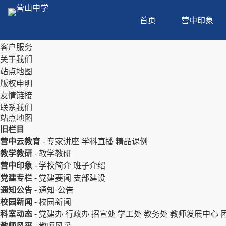
首页
营中印象
客户服务
关于我们
站点地图
版权申明
友情链接
联系我们
站点地图
旧栏目
营中云教育
-
专家讲座
学科直播
精品课例
教学教研
-
教学教研
营中印象
-
学校简介
班子介绍
党建专栏
-
党建要闻
支部建设
通知公告
-
通知·公告
校园新闻
-
校园新闻
科室动态
-
党建办
行政办
招宣处
学工处
教务处
教师发展中心