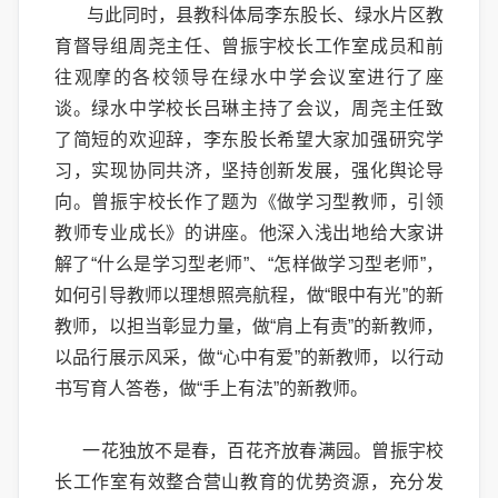
与此同时，县教科体局李东股长、绿水片区教
育督导组周尧主任、曾振宇校长工作室成员和前
往观摩的各校领导在绿水中学会议室进行了座
谈。绿水中学校长吕琳主持了会议，周尧主任致
了简短的欢迎辞，李东股长希望大家加强研究学
习，实现协同共济，坚持创新发展，强化舆论导
向。曾振宇校长作了题为《做学习型教师，引领
教师专业成长》的讲座。他深入浅出地给大家讲
解了“什么是学习型老师”、“怎样做学习型老师”，
如何引导教师以理想照亮航程，做“眼中有光”的新
教师，以担当彰显力量，做“肩上有责”的新教师，
以品行展示风采，做“心中有爱”的新教师，以行动
书写育人答卷，做“手上有法”的新教师。
一花独放不是春，百花齐放春满园。曾振宇校
长工作室有效整合营山教育的优势资源，充分发