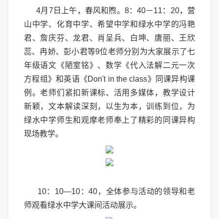
4月7日上午，春风和煦。8：40－11：20，营
山中学、化育中学、希望中学和绿水中学的冯艳
君、詹庆芬、龙君、肖呈兵、白坤、唐丽、王欣
蕊、冉娇、彭小君等9位老师分别为大家展示了七
年级语文《陋室铭》、数学《代入法解二元一次
方程组》和英语《Don't in the class》同课异构课
例。老师们紧扣新课标、活用多媒体，教学设计
新颖，文本解读深刻，以生为本，训练到位，为
绿水中学师生和观摩老师奉上了精彩的同课异构
现场教学。
10：10—10：40，全体参与活动的领导和老
师观看绿水中学大课间活动展示。