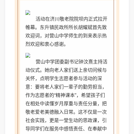
活动在济川敬老院院坝内正式拉开
帷幕。东升镇民政所所长胡耀斌首先致
欢迎词，对营山中学师生的到来表示热
烈欢迎和衷心感谢。
营山中学团委副书记钟汶熹主持活
动仪式。她向老人家们送上亲切问候与
关怀，点明学生志愿者参与活动的深
意：要将老人家们一辈子的勤劳担当，
作为志愿者的“精神课本”，希望孩子们
在相处中读懂岁月厚重与责任分量，把
敬老爱老美德融入日常。这不仅是一次
社会实践，更是一堂生动的思政课，引
导同学们在服务中感悟责任、在奉献中