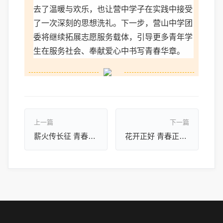
去了温暖与欢乐，也让营中学子在实践中接受
了一次深刻的思想洗礼。下一步，营山中学团
委将继续拓展志愿服务载体，引导更多青年学
生在服务社会、奉献爱心中书写青春华章。
上一篇
下一篇
薪火传长征 青春赴新程||清华博士生讲师团走进营山中学线上宣讲
花开正好 青春正燃 ||营山中学春日特辑