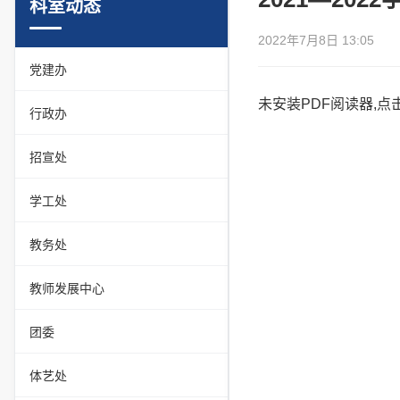
科室动态
2022年7月8日 13:05
党建办
未安装PDF阅读器,
点
行政办
招宣处
学工处
教务处
教师发展中心
团委
体艺处