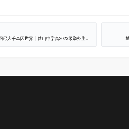
走入方寸细胞天地，阅尽大千基因世界｜营山中学高2023级举办生物模型大赛