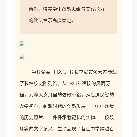
前沿、培养学生创新思维与实践能力
的做法表示高度肯定。
学校
党委副书记
、
校长
李斌
带领
大家
参观
了我校校史
陈列馆
。从
1925年建校的风雨历
程，到烽火岁月里的弦歌不辍；从启迪民智的
办学初心，到新时代的创新发展，一幅幅珍贵
的历史照片、一件件承载记忆的实物、一段段
翔
实
的文字记录，生动展现了营山中学跨越百