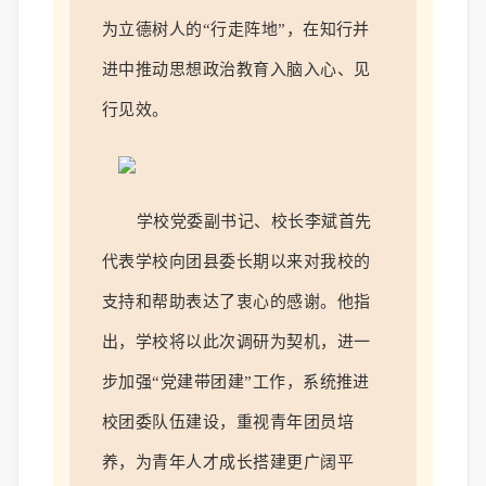
为立德树人的“行走阵地”，在知行并
进中推动思想政治教育入脑入心、见
行见效。
学校党委副书记、校长李斌
首先
代表学校向团县委长期以来对我校的
支持和帮助表达了衷心的感谢。他指
出，学校将以此次调研为契机，
进一
步
加强
“
党建
带
团建
”
工作
，
系统推进
校
团委队伍建设，
重视青年团员培
养，
为青年人才成长搭建更广阔平