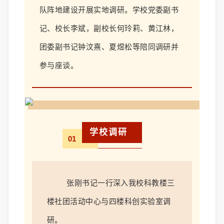
队
阵地建设开展实地调研。学校党
委
副书
记、校长
李斌
，副校长
何玲莉
、
黄江林
，
团委副书记钟汶熹、夏煜松
等陪同调研并
参与座谈。
学校调研
01
张刚书记一行深入我校科教楼三
楼社团活动中心与四楼科创实验室调
研。