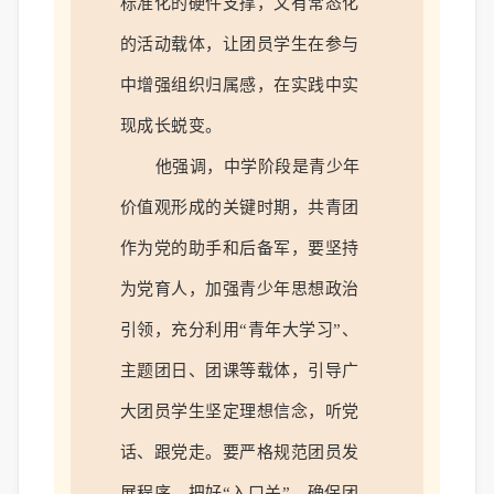
标准化的硬件支撑，又有常态化
的活动载体，
让团员学生在参与
中增强组织归属感，在实践中实
现成长蜕变。
他
强调
，
中学阶段是青少年
价值观形成的关键时期
，
共青团
作为
党的助手和后备军，
要坚持
为党育人
，
加强
青少年
思想
政治
引领
，
充分
利用
“青年大学习”、
主题团日、团课等载体，引导广
大团员学生坚定理想信念，听党
话、跟党走。
要
严格
规范
团员
发
展
程序
，
把好
“
入口关
”
，
确保
团