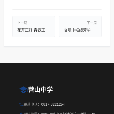
上一篇
下一篇
花开正好 青春正燃 ||营山中学春日特辑
杏坛巾帼绽芳华 初心如磐育桃李||营山中学隆重举行第116个“三八”国际妇女节表彰座谈会
营山中学
联系电话：
0817-8221254