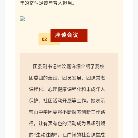
年的奋斗足迹与育人担当。
座谈会议
02
团委
副
书记钟汶熹详细介绍了我校
团委
团的
建设
、
团员发展、
团课
常态
课程
化
、心理健康课程
化
和未成
年人
保护、
社团
活动
开展
等工作。她表示
营山中学团委将不断探索创新工作路
径，让有声有色的活动成为思想引领
的
“生动注脚”，让广阔的社会课堂成