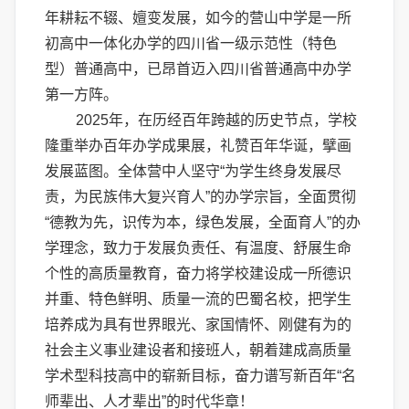
年耕耘不辍、嬗变发展，如今的营山中学是一所
初高中一体化办学的四川省一级示范性（特色
型）普通高中，已昂首迈入四川省普通高中办学
第一方阵。
2025年，在历经百年跨越的历史节点，学校
隆重举办百年办学成果展，礼赞百年华诞，擘画
发展蓝图。全体营中人坚守“为学生终身发展尽
责，为民族伟大复兴育人”的办学宗旨，全面贯彻
“德教为先，识传为本，绿色发展，全面育人”的办
学理念，致力于发展负责任、有温度、舒展生命
个性的高质量教育，奋力将学校建设成一所德识
并重、特色鲜明、质量一流的巴蜀名校，把学生
培养成为具有世界眼光、家国情怀、刚健有为的
社会主义事业建设者和接班人，朝着建成高质量
学术型科技高中的崭新目标，奋力谱写新百年“名
师辈出、人才辈出”的时代华章！