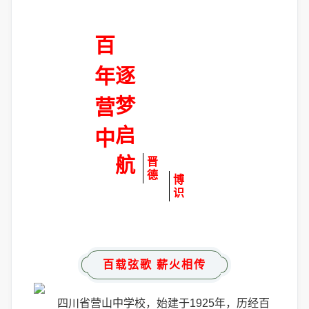
百
年
逐
梦
营
启
中
航
晋
德
博
识
百载弦歌 薪火相传
四川省营山中学校，始建于1925年，历经百