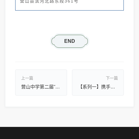
营山县滨河北路东段361号
END
上一篇
下一篇
营山中学第二届"珍珠班”开班（申请表下载）
【系列一】携手云端 共育未来 || 高中全日制远程直播教学观摩研讨会在营山中学隆重召开