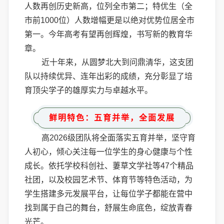
人数再创历史新高，位列全市第二；特优生（全
市前1000位）人数增幅更是以绝对优势位居全市
第一。今年高考有望再创辉煌，书写新的教育华
章。
近十年来，从圆梦北大到问鼎清华，这支团
队以持续优异、连年出彩的成绩，充分彰显了培
育顶尖学子的雄厚实力与卓越水平。
鲜明特色：五育并举，全面发展
高2026级团队将全面落实五育并举，坚守育
人初心，倾心关注每一位学生的身心健康与个性
成长。依托学校科创社、萋草文学社等47个精品
社团，以及校园艺术节、体育节等特色活动，为
学生搭建多元发展平台，让每位学子都能在营中
找到属于自己的舞台，舒展生命底色，绽放青春
光芒。