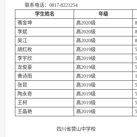
联系电话：
0817-8221254
学生姓名
年级
骞金坤
高
2020级
李斌
高
2020级
吴江
高
2020级
胡红枚
高
2019级
李宇欣
高
2019级
龙俊豪
高
2019级
黄诗雨
高
2019级
张昆
高
2019级
陶永奇
高
2019级
王柯
高
2019级
王晶艳
高
2019级
四川省营山中